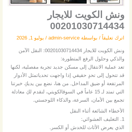
ونش الكويت للايجار
00201030714434
اترك تعليقاً
/ بواسطة
admin-service
/
يوليو 1, 2026
ونش الكويت للايجار 00201030714434:
النقل
الآمن
والذكي
وحلول
الرفع
المتطورة
:
تعد
عملية
الانتقال
إلى
مسكن
جديد
تجربة
مفصلية،
لكنها
قد
تتحول
إلى
تحدٍ
حقيقي
إذا
واجهت
تحديات
مثل
الأدوار
المرتفعة
أو
ضيق
المداخل
.
من
هنا،
نضع
بين
يديكِ
خبرتنا
التي
تمتد
لـ
15
عاماً
في
السوق
الكويتي،
لنقدم
لكِ
معادلة
تجمع
بين
الأمان،
السرعة،
والذكاء
اللوجستي
.
الأخطاء
الشائعة
أثناء
النقل
1.
التغليف
العشوائي
:
الذي
يعرض
الأثاث
للخدش
أو
الكسر
.