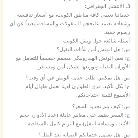
3.
الانتشار
الجغرافي
:
خدماتنا
تغطي
كافة
مناطق
الكويت،
مع
أسعار
تنافسية
وشفافة
تعتمد
على
حجم
المنقولات
والمسافة،
بعيداً
عن
أي
رسوم
خفية
.
أسئلة
شائعة
حول ونش الكويت
س
:
هل
الونش
آمن
للأثاث
الثقيل؟
ج
:
نعم،
الونش
الهيدروليكي
مصمم
خصيصاً
للتعامل
مع
الأوزان
الثقيلة
وتوزيعها
بشكل
آمن
ومستقر
.
س
:
هل
يمكنني
طلب
خدمة
الونش
في
أي
وقت؟
ج
:
بكل
تأكيد،
فرق
الطوارئ
لدينا
تعمل
طوال
أيام
الأسبوع
لتلبية
احتياجاتكم
.
س
:
كيف
يتم
تحديد
السعر؟
ج
:
السعر
يعتمد
على
معايير
عادلة
(
عدد
الأدوار،
حجم
الأثاث،
ومسافة
النقل
)
مع
التزام
كامل
بالشفافية
.
س
:
هل
تشمل
خدماتكم
الصيانة
بعد
النقل؟