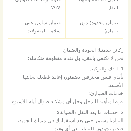
النقل.
٧/٢٤
ضمان
محدود(بدون
ضمان شامل على
ضمان).
سلامة المنقولات
ركائز
خدمتنا
:
الجودة
والضمان
نحن
لا
نكتفي
بالنقل،
بل
نقدم
منظومة
متكاملة
:
1.
الفك
والتركيب
:
بأيدي
فنيين
محترفين
يضمنون
إعادة
قطعك
لحالتها
الأصلية
.
خدمات
الطوارئ
:
فرقنا
متأهبة
للتدخل
وحل
أي
مشكلة
طوال
أيام
الأسبوع
.
2.
خدمات
ما
بعد
النقل
(
الصيانة
):
التزامنا
يستمر
حتى
بعد
استقرارك
في
منزلك
الجديد،
فنحن
موجودون
للصيانة
في
أي
وقت
.