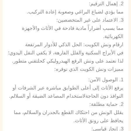
2.
إهمال
الترقيم
:
مما
يؤدي
لضياع
البراغي
وصعوبة
إعادة
التركيب
.
3.
الاعتماد
على
غير
المتخصصين
:
مما
يسبب
أضراراً
مادية
فادحة
في
الأثاث
والأجهزة
الكهربائية
.
​ارقام
ونش
الكويت
:
الحل
الذكي
للأدوار
المرتفعة
في
الأبراج
السكنية
والفلل
الفارهة،
لا
يكفي
النقل
اليدوي؛
لذا
نعتمد
على
ونش
الرفع
الهيدروليكي
كحل
تقني
متطور
.
مميزات
ونش
الكويت
الذي
نوفره
:
1.
الوصول
الآمن
:
يرفع
الأثاث
إلى
أعلى
الطوابق
مباشرة
عبر
الشرفات
أو
النوافذ
دون
الحاجة
لاستخدام
المصاعد
الضيقة
أو
السلالم
.
2.
حماية
مطلقة
:
يقلل
الونش
من
احتكاك
القطع
بالجدران
والسلالم،
مما
يحافظ
على
رونق
الأثاث
.
3.
إنجاز
قياسي
: