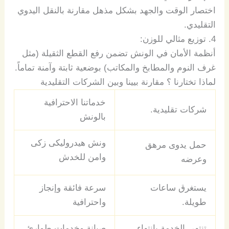
اختصار
الوقت
والجهد
بشكل
مذهل
مقارنة
بالنقل
اليدوي
التقليدي
.
4.
توزيع
مثالي
للوزن
:
أنظمة
الأمان
في
الونش
تضمن
رفع
القطع
الثقيلة
(
مثل
غرف
النوم
وا
لمطابخ والمكاتب
)
بوضعية
ثابتة
وآمنة
تماماً
.
لماذا تختارنا ؟ مقارنة بيينا وبين الشركات التقليدية
خدماتنا الاحترافية
شركات تقليدية.
بالونش
ونش هيدروليكى زكى
حمل يدوى مرهق
وامن
للخدش
وعرضه
يستغرق ساعات
سرعة فائقة
وإنجاز
طويلة.
واحترافية
تنتهى الخدمة بانتهاء
صيانة وخدمات طوارئ