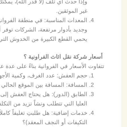
وإذا حدث أي تلف (لا قدر الله)، يمكنك
غير الموثقين.
​المعدات المناسبة: في منطقة الفروان
وجديد بأدوار مرتفعة، الشركات توفر 
يحمي القطع الكبيرة من الخدوش التي 
​
أسعار شركة نقل اثاث الفراونية ؟
​تتفاوت الأسعار في الفروانية بناءً على عدة ع
​حجم العفش: عدد الغرف، وكمية الأجهزة 
​المسافة: المسافة بين الموقع الحالي و
​الطابق (الدور): هل يحتاج العفش إلى
العليا التي تتطلب ونشاً تزيد من التك
​خدمات إضافية: هل طلبتِ تغليفاً كام
التكيفات أو النجف المعقد)؟