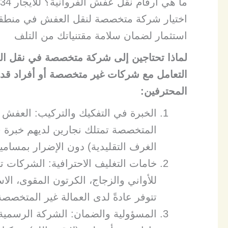
ما هي ارقام نقل عفش الفروانية؟ للايجار 00201030714434
اختيار شركة متخصصة لنقل العفش في منطقة 
استثمار لضمان سلامة مقتنياتك من التلف
لماذا تحتاجين إلى شركة متخصصة في نقل ا
​التعامل مع شركات غير متخصصة أو أفراد قد
المحترفين:
​الخبرة في التفكيك والتركيب: العفش ا
المتخصصة تمتلك نجارين لديهم خبرة في
الغرف التقليدية) دون الإضرار بمسامي
​خامات التغليف الاحترافية: الشركات 
للأواني والزجاج، الكرتون المقوى، ال
تتوفر عادةً لدى العمالة غير المتخصصة
​المسؤولية والضمان: الشركة الرسمية ت