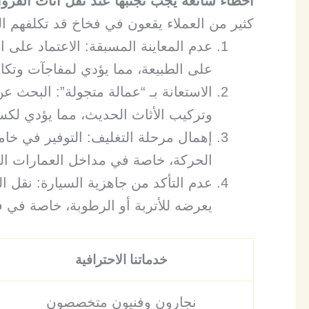
أخطاء شائعة يجب تجنبها عند نقل اثاث الفروا
​كثير من العملاء يقعون في فخاخ قد تكلفهم الك
​عدم المعاينة المسبقة: الاعتماد على
على الطبيعة، مما يؤدي لمفاجآت وتكال
​الاستعانة بـ “عمالة متجولة”: البحث
وتركيب الأثاث الحديث، مما يؤدي لكس
​إهمال مرحلة التغليف: التوفير في خام
الحركة، خاصة في مداخل العمارات الضي
​عدم التأكد من جاهزية السيارة: نقل
يعرضه للأتربة أو الرطوبة، خاصة في ف
خدماتنا الاحترافية
نجارون وفنيون متخصصون