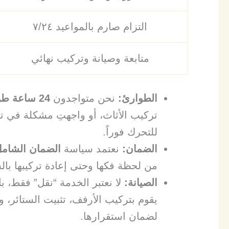
التزام صارم بالمواعيد ٧/٢٤
متابعة وصيانة وتركيب نهائي
الطوارئ:
نحن متواجدون
24 ساعة طوال أيام الأسبوع
تركيب الأثاث، أو واجهتِ مشكلة في ت
للتحرك فوراً.
الضمان:
نعتمد سياسة
الضمان الشام
من لحظة فكها وحتى إعادة تركيبها با
الصيانة:
لا نعتبر الخدمة “نقل” فقط، بل
يقوم بتركيب الأرفف، تثبيت الستائر، و
لضمان استقرارها.