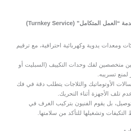
​شركات النقل المحترفة في الفروانية تقدم خدمة “العمل المتكامل” (Turnkey Service)
ات ومعدات يدوية وكهربائية احترافية، مع ترقيم
نيين متخصصين لفك وحدات التكييف (السبليت أو
لمنع تسريبه.
لغسالات الأوتوماتيك والثلاجات يتطلب دقة في فك
دم تلف الأجهزة أثناء التحريك.
التوصيل، بل يقوم الفنيون بتركيب الغرف في
التكيفات وتشغيلها للتأكد من سلامتها.