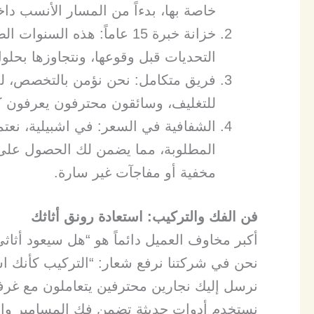
خاصة بها، بدءاً من المسار الأنسب دا
​خزانة خبرة 15 عاماً: هذه ا
التحديات قبل وقوعها، ونتجاوزها بحلول
​فريق متكامل: نحن نؤمن بالتخصص، لد
للتغليف، وسائقون محترفون يعرفون ك
​الشفافية في السعر: في اشبيلية، نع
المطلوبة، مما يضمن لك الحصول على 
مخفية أو مفاجآت غير سارة.
فن الفك والتركيب: استعادة رونق أثاثك
​أكبر مخاوف العميل دائماً هو “هل سيعود أثاث
نحن في شركتنا نرفع شعار: “التركيب كأنك اشتر
نرسل إليك نجارين محترفين يتعاملون مع غرف 
نستخدم أدوات حديثة تضمن فك المسامير والم