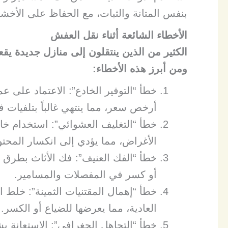
بنفس المتانة والثبات، مع الحفاظ على الأخ
الأخطاء الشائعة أثناء نقل العفش
​الكثير من الذين ينتقلون إلى منازل جديدة ي
ومن أبرز هذه الأخطاء:
​خطأ “التوفير الخادع”: الاعتماد على 
أرخص سعر، مما ينتهي غالباً بتلفيات ف
​خطأ “التغليف العشوائي”: استخدام خا
الأغراض، مما يؤدي إلى انكسار المحتوي
​خطأ “الفك العنيف”: فك الأثاث بطرق
أو كسر في المفصلات والمسامير.
​خطأ “إهمال المقتنيات الثمينة”: خلط
العادية، مما يعرضها للضياع أو الكسر.
​خطأ “التجاهل الجغرافي”: الاستعانة ب