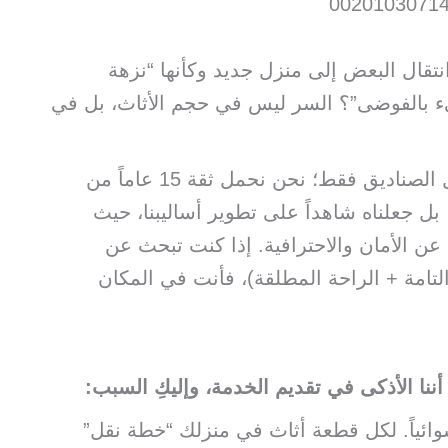
تقال البعض إلى منزل جديد وكأنها “نزهة
مليء بالفوضى”؟ السر ليس في حجم الأثاث، بل في
​في عالم نقل الأثاث في اشبيلية، نحن لا نحمل الصناديق فقط؛ نحن نحمل ثقة 15 عاماً من
بل جعلناه شاهداً على تطوير أساليبنا، حيث
 عن الأمان والاحترافية. إذا كنت تبحث عن
لتامة + الراحة المطلقة)، فأنت في المكان
أننا الأذكى في تقديم الخدمة، وإليكِ السبب:
شوائياً. لكل قطعة أثاث في منزلك “خطة نقل”