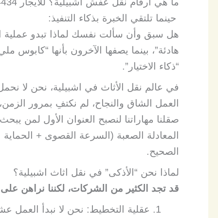
ما هي ارقام نقل عفش اشبيلية؟ للايجار 00201030714434
حينما تلتقي الخبرة بذكاء التنفيذ:
​هل سبق وأن سألت نفسك لماذا تبدو عملية ان
هادئة”، بينما يصفها الآخرون بأنها “كابوس 
“ذكاء الاختيار”.
العمل الشاق والنجاح، لم نكتفِ بمرور الزمن، 
صقلنا مهاراتنا لنصبح العنوان الأول لمن يبحث
المعادلة الصعبة (السرعة القصوى + الحماية ا
الصحيح.
​لماذا نحن “الأذكى” في نقل اثاث اشبيلية؟
​قد تجد الكثير من الشركات، لكننا نراهن على 
​عقلية التخطيط: نحن لا نبدأ العمل ع