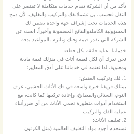
تأكد
من
أن
الشركة
تقدم
خدمات
متكاملة
لا
تقتصر
على
النقل
فحسب،
بل
تشمل
الفك
والتركيب
والتغليف،
لأن
دمج
هذه
الخدمات
تحت
إشراف
جهة
واحدة
يضمن
لك
المسؤولية
الكاملة
والنتائج
المضمونة
وأخيراً،
ابحث
عن
الشركة
التي
تقدر
قيمة
وقتك
وتلتزم
بالمواعيد
بدقة
.
خدماتنا
:
عناية
فائقة
بكل
قطعة
نحن
ندرك
أن
لكل
قطعة
أثاث
في
منزلك
قيمة
مادية
ومعنوية،
لذا
نعتمد
في
خدماتنا
على
أدق
المعايير
:
1.
فك
وتركيب
العفش
:
يمتلك
فريقنا
خبرة
واسعة
في
فك
الأثاث
الخشبي،
غرف
النوم،
الستائر،
والمطابخ،
وإعادة
تركيبها
كما
كانت،
مع
استخدام
أدوات
متطورة
تحمي
الأثاث
من
أي
ضرر
أثناء
عملية
الفك
والتركيب
.
2.
تغليف
الأثاث
:
نستخدم
أجود
مواد
التغليف
العالمية
(
مثل
الكرتون