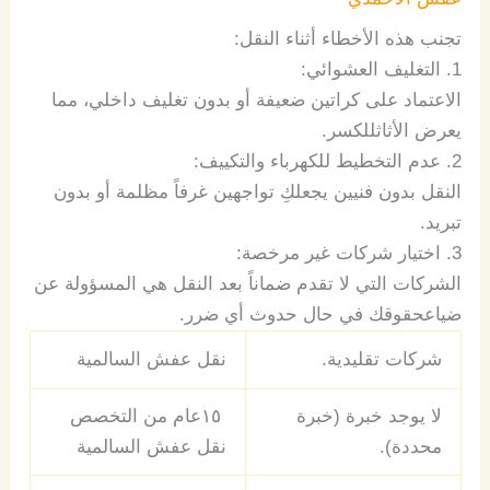
تجنب
هذه
الأخطاء
أثناء
النقل
:
1.
التغليف
العشوائي
:
الاعتماد
على
كراتين
ضعيفة
أو
بدون
تغليف
داخلي،
مما
يعرض
الأثاث
للكسر
.
2.
عدم
التخطيط
للكهرباء
والتكييف
:
النقل
بدون
فنيين
يجعلكِ
تواجهين
غرفاً
مظلمة
أو
بدون
تبريد
.
3.
اختيار
شركات
غير
مرخصة
:
الشركات
التي
لا
تقدم
ضماناً
بعد
النقل
هي
المسؤولة
عن
ضياع
حقوقك
في
حال
حدوث
أي
ضرر
.
شركات تقليدية.
نقل عفش السالمية
لا يوج
د
خبرة (
خبرة
١٥عام من التخصص
محددة).
نقل عفش السالمية