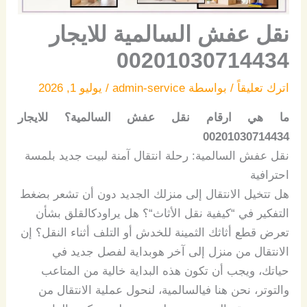
نقل عفش السالمية للايجار
00201030714434
اترك تعليقاً
/ بواسطة
admin-service
/
يوليو 1, 2026
ما هي ارقام نقل عفش السالمية؟ للايجار
00201030714434
نقل
عفش
السالمية:
رحلة
انتقال
آمنة
لبيت
جديد
بلمسة
احترافية
هل
تتخيل
الانتقال
إلى
منزلك
الجديد
دون
أن
تشعر
بضغط
التفكير
في
“
كيفية
نقل
الأثاث
“
؟
هل
يراودك
القلق
بشأن
تعرض
قطع
أثاثك
الثمينة
للخدش
أو
التلف
أثناء
النقل؟
إن
الانتقال
من
منزل
إلى
آخر
هو
بداية
لفصل
جديد
في
حياتك،
ويجب
أن
تكون
هذه
البداية
خالية
من
المتاعب
والتوتر
،
نحن
هنا
في
السالمية،
لنحول
عملية
الانتقال
من