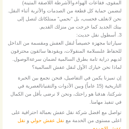
المقوى،
فقاعات
الهواء،
والأشرطة
اللاصقة
المتينة
)
لنضمن
حماية
كل
قطعة
من
الصدمات
والأتربة
أثناء
النقل
.
نحن
لا
نغلف
فحسب،
بل
“
نحمي
”
ممتلكاتك
لتصل
إلى
بيتك
الجديد
كما
خرجت
من
منزلك
القديم
.
3.
أسطول
نقل
حديث
:
سياراتنا
مجهزة
خصيصاً
لنقل
العفش
ومقسمة
من
الداخل
للحفاظ
على
سلامة
المنقولات،
ويقودها
سائقون
محترفون
لديهم
دراية
تامة
بطرق
السالمية
لضمان
سرعة
الوصول
.
لماذا
نحن
خيارك
الأول
لنقل عفش
السالمية؟
إن
تميزنا
يكمن
في
التفاصيل
،
فنحن
نجمع
بين
الخبرة
التاريخية
(15
عاماً
)
وبين
الأدوات
والتقنيات
العصرية
في
شركتنا،
هدفنا
هو
راحتك،
ونحن
لا
نرضى
بأقل
من
الكمال
في
تنفيذ
مهامنا
.
تواصل مع افضل شركة نقل عفش بعمالة احترافية على
اعلى مستوى من الخدمة مع
نقل عفش حولي
و
نقل
عفش الاحمدي