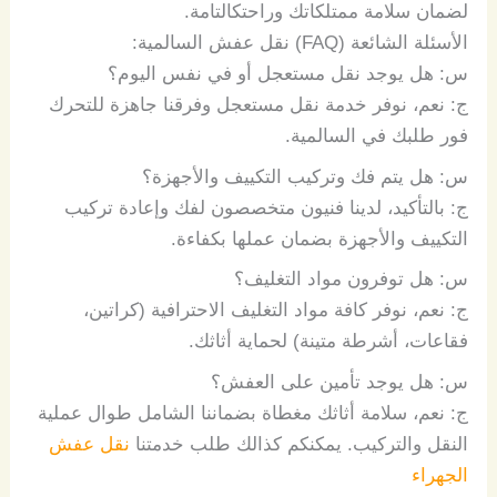
لضمان
سلامة
ممتلكاتك
وراحتك
التامة
.
الأسئلة
الشائعة
(
FAQ
)
نقل عفش السالمية:
س
:
هل
يوجد
نقل
مستعجل
أو
في
نفس
اليوم؟
ج
:
نعم،
نوفر
خدمة
نقل
مستعجل
وفرقنا
جاهزة
للتحرك
فور
طلبك
في
السالمية
.
س
:
هل
يتم
فك
وتركيب
التكييف
والأجهزة؟
ج
:
بالتأكيد،
لدينا
فنيون
متخصصون
لفك
وإعادة
تركيب
التكييف
والأجهزة
بضمان
عملها
بكفاءة
.
س
:
هل
توفرون
مواد
التغليف؟
ج
:
نعم،
نوفر
كافة
مواد
التغليف
الاحترافية
(
كراتين،
فقاعات،
أشرطة
متينة
)
لحماية
أثاثك
.
س
:
هل
يوجد
تأمين
على
العفش؟
ج
:
نعم،
سلامة
أثاثك
مغطاة
بضماننا
الشامل
طوال
عملية
النقل
والتركيب
. يمكنكم كذالك طلب خدمتنا
نقل عفش
الجهراء