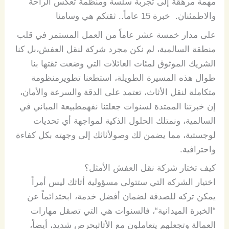
مهمة
مرهقة
إلى
تجربة
سلسة
ومنظمة
تعكس
الراحة
والاطمئنان
.
خبرة
15
عاماً
..
ثقتكم
هي
وسامنا
على
مدار
خمسة
عشر
عاماً
من
العمل
المستمر
في
قلب
منطقة
السالمية،
لم
نكن
مجرد
شركة
لنقل
العفش،
بل
كنا
الشريك
الموثوق
لمئات
العائلات
التي
وضعت
ثقتها
بنا
طوال
هذه
المسيرة
الطويلة،
استطعنا
تطوير
منظومة
متكاملة
لنقل
الأثاث،
تعتمد
على
الدقة
والسرعة
والأمان
،
إن
خبرتنا
الممتدة
لسنوات
جعلتنا
نفهم
طبيعة
المباني
في
السالمية،
ونمتلك
الحلول
الذكية
لمواجهة
أي
تحديات
لوجستية،
مما
يضمن
لك
وصول
أثاثك
إلى
وجهته
بكل
كفاءة
واحترافية
.
كيف
تختار
شركة
نقل
العفش
الأمثل؟
اختيار
الشركة
التي
ستتولى
مسؤولية
أثاثك
ليس
أمراً
يمكن
تركه
للصدفة لضمان
أفضل
خدمة،
ابحث
دائماً
عن
“
الخبرة
الميدانية
“
،
فالسنوات
هي
التي
تصقل
مهارات
العمالة
وتجعلهم
يتعاملون
مع
الأثاث
بحرص
شديد
،
أيضاً،