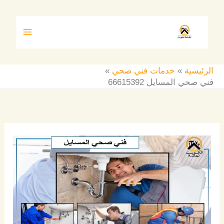
خطي
لى
لمحتوى
الرئيسية
خدمات فني صحي
فني صحي المسايل 66615392