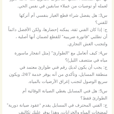
لعمله أو توصيات من عملاء سابقين في نفس الحي.
س3: هل يفضل شراء قطع الغيار بنفسي أم أتركها
للفني؟
ج: إذا كان الفني ثقة، يمكنه إحضارها، ولكن الأفضل دائماً
أن تطلبي “فاتورة ضريبية” للقطع لضمان أنها أصلية ،
ولتجنب الغش التجاري.
س4: كيف أتعامل مع “الطوارئ” (مثل انفجار ماسورة
مياه في منتصف الليل)؟
ج: يجب أن يكون لديكِ رقم فني طوارئ معتمد في
منطقة المسايل، وتأكدي من أنه يوفر خدمة
/7
24
، ويكون
سريع الوصول لتجنب إغراق الأرضيات بالمياه.
س5: هل فني المسايل يغطي الصيانة الوقائية أم
الطوارئ فقط؟
ج: الفني المحترف في المسايل يقدم “عقود صيانة دورية”
لمضخات المياه والخزانات، وهذا يوفر عليكِ تكاليف