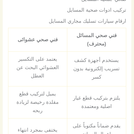
تركيب ادوات صحية المسايل
ارقام
سيارات تسليك مجاري المسايل
فني صحي المسائل
فني صحي عشوائى
(محترف)
يعتمد على التكسير
يستخدم أجهزة كشف
العشوائي البحث عن
تسريب إلكترونية بدون
العطل
كسر
يميل لتركيب قطع
يلتزم بتركيب قطع غيار
مقلدة رخيصة لزيادة
اصلية ومعتمدة
ربحه
يقدم ضماناً مكتوباً على
يختفى بمجرد انتهاء