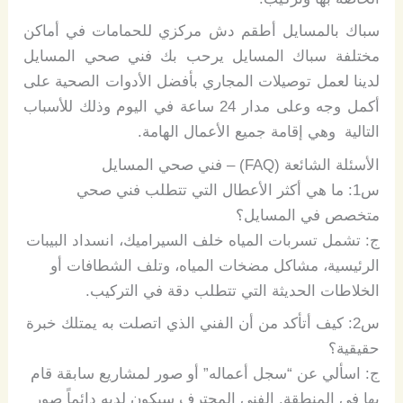
سباك بالمسايل أطقم دش مركزي للحمامات في أماكن
مختلفة سباك المسايل يرحب بك فني صحي المسايل
لدينا لعمل توصيلات المجاري بأفضل الأدوات الصحية على
أكمل وجه وعلى مدار 24 ساعة في اليوم وذلك للأسباب
التالية وهي إقامة جميع الأعمال الهامة.
الأسئلة الشائعة (
FAQ
) – فني صحي المسايل
س1: ما هي أكثر الأعطال التي تتطلب فني صحي
متخصص في المسايل؟
ج: تشمل تسربات المياه خلف السيراميك، انسداد البيبات
الرئيسية، مشاكل مضخات المياه، وتلف الشطافات أو
الخلاطات الحديثة التي تتطلب دقة في التركيب.
س2: كيف أتأكد من أن الفني الذي اتصلت به يمتلك خبرة
حقيقية؟
ج: اسألي عن “سجل أعماله” أو صور لمشاريع سابقة قام
بها في المنطقة. الفني المحترف سيكون لديه دائماً صور