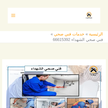
خطي
لى
لمحتوى
الرئيسية
خدمات فني صحي
فني صحي الشهداء 66615392