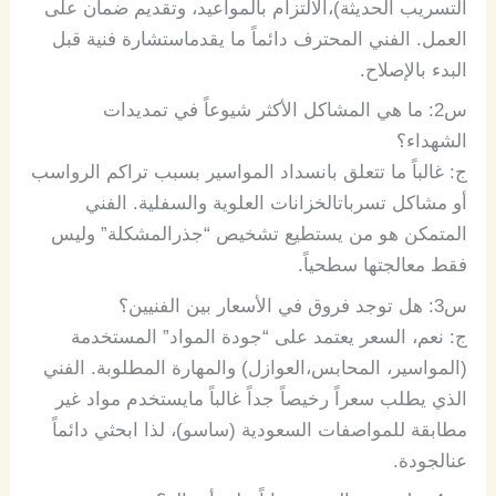
التسريب
الحديثة
)
،
الالتزام
بالمواعيد،
وتقديم
ضمان
على
العمل
.
الفني
المحترف
دائماً
ما
يقدم
استشارة
فنية
قبل
البدء
بالإصلاح
.
س
2:
ما
هي
المشاكل
الأكثر
شيوعاً
في
تمديدات
الشهداء؟
ج
:
غالباً
ما
تتعلق
بانسداد
المواسير
بسبب
تراكم
الرواسب
أو
مشاكل
تسربات
الخزانات
العلوية
والسفلية
.
الفني
المتمكن
هو
من
يستطيع
تشخيص
“
جذر
المشكلة
”
وليس
فقط
معالجتها
سطحياً
.
س
3:
هل
توجد
فروق
في
الأسعار
بين
الفنيين؟
ج
:
نعم،
السعر
يعتمد
على
“
جودة
المواد
”
المستخدمة
(
المواسير،
المحابس،
العوازل
)
والمهارة
المطلوبة
.
الفني
الذي
يطلب
سعراً
رخيصاً
جداً
غالباً
ما
يستخدم
مواد
غير
مطابقة
للمواصفات
السعودية
(
ساسو
)
،
لذا
ابحثي
دائماً
عن
الجودة
.