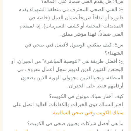
س
4:
هل
يقدم
الفني
ضماناً
على
أعماله؟
ج
:
الفني
الصحي
المحترف
في
منطقة
الشهداء
يقدم
فاتورة
أو
اتفاقاً
صريحاً
بضمان
العمل
(
خاصة
في
التمديدات
المخفية
أو
كشف
التسريبات
).
إذا
لم
يقدم
الفني
ضماناً،
فهذا
مؤشر
مقلق
.
س
5:
كيف
يمكنني
الوصول
لأفضل
فني
صحي
في
الشهداء؟
ج
:
أفضل
طريقة
هي
“
التوصية
المباشرة
”
من
الجيران،
أو
البحث
عن
الفنيين
الذين
لديهم
سجل
أعمال
معروف
في
المنطقة،
وتجنب
الفنيين
مجهولي
الهوية
الذين
يضعون
أرقامهم
فقط
على
الجدران
.
كيف أختار سباك موثوق في الكويت؟
اختر السباك ذوي الخبرات والكفاءات العالية اتصل على
سباك الكويت
و
فني صحي السالمية
ما هي أفضل شركات وفنيين صحي في الكويت؟